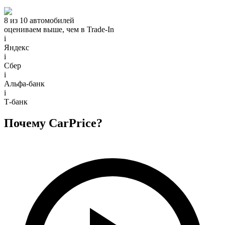
8 из 10 автомобилей
оцениваем выше, чем в Trade‑In
i
Яндекс
i
Сбер
i
Альфа-банк
i
Т-банк
Почему CarPrice?