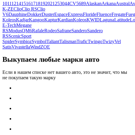
10
11
12
14
15
16
17
18
19
20
21
25
30
4
4CV
5
6
8
9
Alaskan
Arkana
Austral
Av
K-ZE
Clio
Clio RS
Clio
V6
Dauphine
Dokker
Duster
Espace
Express
Floride
Fluence
Fregate
Fue
Koleos
Kadjar
Kangoo
Kaptur
Kardian
Koleos
KWID
Laguna
Latitude
Lo
E-Tech
Megane
RS
Modus
QM6
Rafale
Rodeo
Safrane
Sandero
Sandero
RS
Scenic
Sport
Spider
Symbioz
Symbol
Taliant
Talisman
Trafic
Twingo
Twizy
Vel
Satis
Vivastella
Wind
ZOE
Выкупаем любые марки авто
Если в нашем списке нет вашего авто, это не значит, что мы
не покупаем такую марку