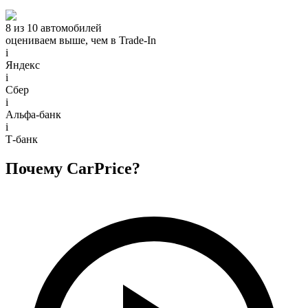
8 из 10 автомобилей
оцениваем выше, чем в Trade‑In
i
Яндекс
i
Сбер
i
Альфа-банк
i
Т-банк
Почему CarPrice?