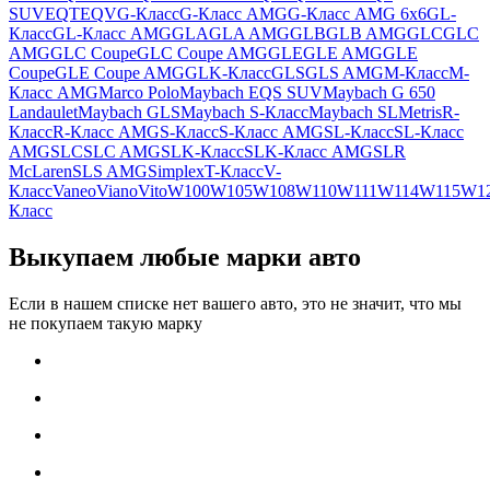
SUV
EQT
EQV
G-Класс
G-Класс AMG
G-Класс AMG 6x6
GL-
Класс
GL-Класс AMG
GLA
GLA AMG
GLB
GLB AMG
GLC
GLC
AMG
GLC Coupe
GLC Coupe AMG
GLE
GLE AMG
GLE
Coupe
GLE Coupe AMG
GLK-Класс
GLS
GLS AMG
M-Класс
M-
Класс AMG
Marco Polo
Maybach EQS SUV
Maybach G 650
Landaulet
Maybach GLS
Maybach S-Класс
Maybach SL
Metris
R-
Класс
R-Класс AMG
S-Класс
S-Класс AMG
SL-Класс
SL-Класс
AMG
SLC
SLC AMG
SLK-Класс
SLK-Класс AMG
SLR
McLaren
SLS AMG
Simplex
T-Класс
V-
Класс
Vaneo
Viano
Vito
W100
W105
W108
W110
W111
W114
W115
W1
Класс
Выкупаем любые марки авто
Если в нашем списке нет вашего авто, это не значит, что мы
не покупаем такую марку