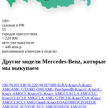
100+
салонов в РФ
55
городов присутствия
> 220 000
авто уже выкупили
> 440 млн.р.
выплачиваем клиентам в неделю
Другие модели Mercedes-Benz, которые
мы выкупаем
190 (W201)
190 SL
220 (W187)
300 SLR
A-Класс
A-Класс
AMG
AMG GT
AMG ONE
AMG PureSpeed
B-Класс
C-Класс
C-
Класс AMG
CL-Класс
CL-Класс AMG
CLA
CLA AMG
CLC-
Класс
CLE
CLE AMG
CLK AMG GTR
CLK-Класс
CLK-Класс
AMG
CLS
CLS AMG
Citan
E-Класс
EQA
EQB
EQC
EQE
EQE
AMG
EQE SUV
EQE SUV AMG
EQS
EQS AMG
EQS