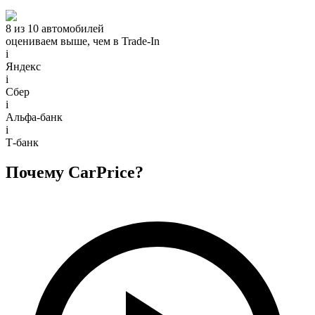
8 из 10 автомобилей
оцениваем выше, чем в Trade‑In
i
Яндекс
i
Сбер
i
Альфа-банк
i
Т-банк
Почему CarPrice?