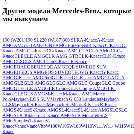
Другие модели Mercedes-Benz, которые
мы выкупаем
190 (W201)
190 SL
220 (W187)
300 SLR
A-Класс
A-Класс
AMG
AMG GT
AMG ONE
AMG PureSpeed
B-Класс
C-Класс
C-
Класс AMG
CL-Класс
CL-Класс AMG
CLA
CLA AMG
CLC-
Класс
CLE
CLE AMG
CLK AMG GTR
CLK-Класс
CLK-Класс
AMG
CLS
CLS AMG
Citan
E-Класс
E-Класс
AMG
EQA
EQB
EQE
EQE AMG
EQE SUV
EQE SUV
AMG
EQS
EQS AMG
EQS SUV
EQT
EQV
G-Класс
G-Класс
AMG
G-Класс AMG 6x6
GL-Класс
GL-Класс AMG
GLA
GLA
AMG
GLB
GLB AMG
GLC
GLC AMG
GLC Coupe
GLC Coupe
AMG
GLE
GLE AMG
GLE Coupe
GLE Coupe AMG
GLK-
Класс
GLS
GLS AMG
M-Класс
M-Класс AMG
Marco
Polo
Maybach EQS SUV
Maybach G 650 Landaulet
Maybach
GLS
Maybach S-Класс
Maybach SL
Metris
R-Класс
R-Класс
AMG
S-Класс
S-Класс AMG
SL-Класс
SL-Класс AMG
SLC
SLC
AMG
SLK-Класс
SLK-Класс AMG
SLR McLaren
SLS
AMG
Simplex
T-Класс
V-
Класс
Vaneo
Viano
Vito
W100
W105
W108
W110
W111
W114
W115
W1
Класс