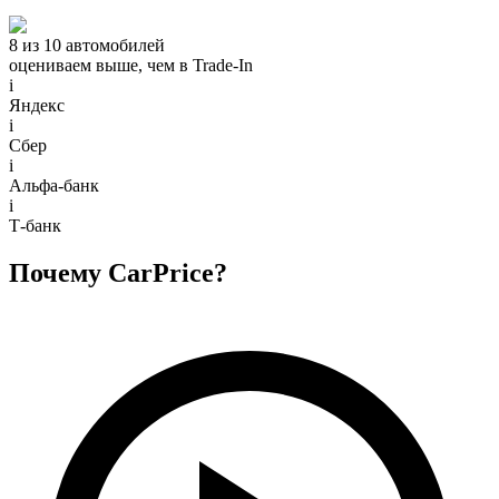
8 из 10 автомобилей
оцениваем выше, чем в Trade‑In
i
Яндекс
i
Сбер
i
Альфа-банк
i
Т-банк
Почему CarPrice?