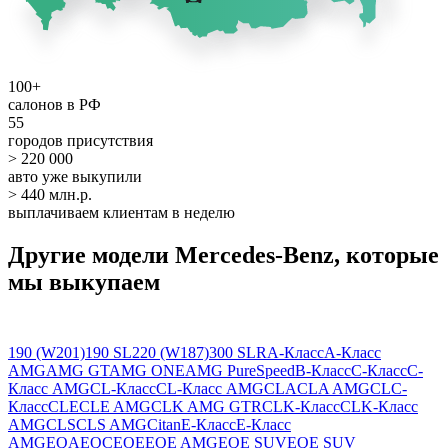
100+
салонов в РФ
55
городов присутствия
> 220 000
авто уже выкупили
> 440 млн.р.
выплачиваем клиентам в неделю
Другие модели Mercedes-Benz, которые
мы выкупаем
190 (W201)
190 SL
220 (W187)
300 SLR
A-Класс
A-Класс
AMG
AMG GT
AMG ONE
AMG PureSpeed
B-Класс
C-Класс
C-
Класс AMG
CL-Класс
CL-Класс AMG
CLA
CLA AMG
CLC-
Класс
CLE
CLE AMG
CLK AMG GTR
CLK-Класс
CLK-Класс
AMG
CLS
CLS AMG
Citan
E-Класс
E-Класс
AMG
EQA
EQC
EQE
EQE AMG
EQE SUV
EQE SUV