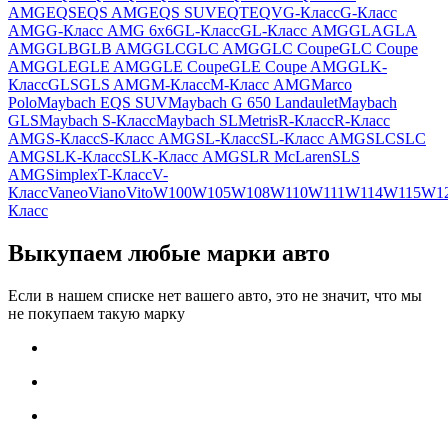
AMG
EQS
EQS AMG
EQS SUV
EQT
EQV
G-Класс
G-Класс
AMG
G-Класс AMG 6x6
GL-Класс
GL-Класс AMG
GLA
GLA
AMG
GLB
GLB AMG
GLC
GLC AMG
GLC Coupe
GLC Coupe
AMG
GLE
GLE AMG
GLE Coupe
GLE Coupe AMG
GLK-
Класс
GLS
GLS AMG
M-Класс
M-Класс AMG
Marco
Polo
Maybach EQS SUV
Maybach G 650 Landaulet
Maybach
GLS
Maybach S-Класс
Maybach SL
Metris
R-Класс
R-Класс
AMG
S-Класс
S-Класс AMG
SL-Класс
SL-Класс AMG
SLC
SLC
AMG
SLK-Класс
SLK-Класс AMG
SLR McLaren
SLS
AMG
Simplex
T-Класс
V-
Класс
Vaneo
Viano
Vito
W100
W105
W108
W110
W111
W114
W115
W1
Класс
Выкупаем любые марки авто
Если в нашем списке нет вашего авто, это не значит, что мы
не покупаем такую марку