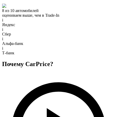
8 из 10 автомобилей
оцениваем выше, чем в Trade‑In
i
Яндекс
i
Сбер
i
Альфа-банк
i
Т-банк
Почему CarPrice?