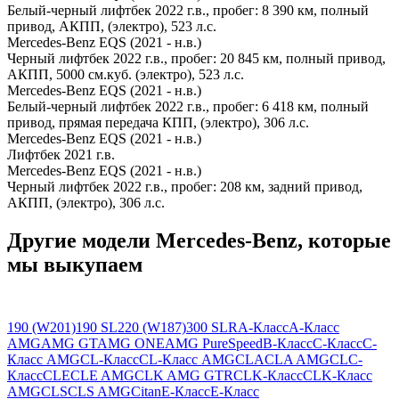
Белый-черный лифтбек 2022 г.в., пробег: 8 390 км, полный
привод, АКПП, (электро), 523 л.с.
Mercedes-Benz EQS (2021 - н.в.)
Черный лифтбек 2022 г.в., пробег: 20 845 км, полный привод,
АКПП, 5000 см.куб. (электро), 523 л.с.
Mercedes-Benz EQS (2021 - н.в.)
Белый-черный лифтбек 2022 г.в., пробег: 6 418 км, полный
привод, прямая передача КПП, (электро), 306 л.с.
Mercedes-Benz EQS (2021 - н.в.)
Лифтбек 2021 г.в.
Mercedes-Benz EQS (2021 - н.в.)
Черный лифтбек 2022 г.в., пробег: 208 км, задний привод,
АКПП, (электро), 306 л.с.
Другие модели Mercedes-Benz, которые
мы выкупаем
190 (W201)
190 SL
220 (W187)
300 SLR
A-Класс
A-Класс
AMG
AMG GT
AMG ONE
AMG PureSpeed
B-Класс
C-Класс
C-
Класс AMG
CL-Класс
CL-Класс AMG
CLA
CLA AMG
CLC-
Класс
CLE
CLE AMG
CLK AMG GTR
CLK-Класс
CLK-Класс
AMG
CLS
CLS AMG
Citan
E-Класс
E-Класс