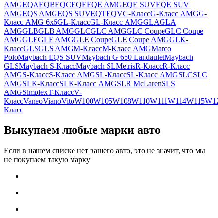
AMG
EQA
EQB
EQC
EQE
EQE AMG
EQE SUV
EQE SUV
AMG
EQS AMG
EQS SUV
EQT
EQV
G-Класс
G-Класс AMG
G-
Класс AMG 6x6
GL-Класс
GL-Класс AMG
GLA
GLA
AMG
GLB
GLB AMG
GLC
GLC AMG
GLC Coupe
GLC Coupe
AMG
GLE
GLE AMG
GLE Coupe
GLE Coupe AMG
GLK-
Класс
GLS
GLS AMG
M-Класс
M-Класс AMG
Marco
Polo
Maybach EQS SUV
Maybach G 650 Landaulet
Maybach
GLS
Maybach S-Класс
Maybach SL
Metris
R-Класс
R-Класс
AMG
S-Класс
S-Класс AMG
SL-Класс
SL-Класс AMG
SLC
SLC
AMG
SLK-Класс
SLK-Класс AMG
SLR McLaren
SLS
AMG
Simplex
T-Класс
V-
Класс
Vaneo
Viano
Vito
W100
W105
W108
W110
W111
W114
W115
W1
Класс
Выкупаем любые марки авто
Если в нашем списке нет вашего авто, это не значит, что мы
не покупаем такую марку