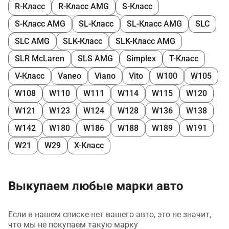
R-Класс
R-Класс AMG
S-Класс
S-Класс AMG
SL-Класс
SL-Класс AMG
SLC
SLC AMG
SLK-Класс
SLK-Класс AMG
SLR McLaren
SLS AMG
Simplex
T-Класс
V-Класс
Vaneo
Viano
Vito
W100
W105
W108
W110
W111
W114
W115
W120
W121
W123
W124
W128
W136
W138
W142
W180
W186
W188
W189
W191
W21
W29
X-Класс
Выкупаем любые марки авто
Если в нашем списке нет вашего авто, это не значит,
что мы не покупаем такую марку