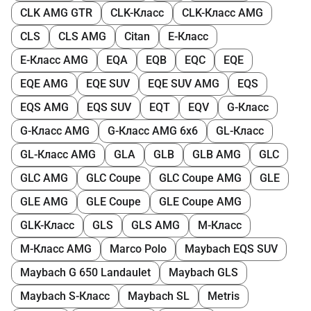
CLK AMG GTR
CLK-Класс
CLK-Класс AMG
CLS
CLS AMG
Citan
E-Класс
E-Класс AMG
EQA
EQB
EQC
EQE
EQE AMG
EQE SUV
EQE SUV AMG
EQS
EQS AMG
EQS SUV
EQT
EQV
G-Класс
G-Класс AMG
G-Класс AMG 6x6
GL-Класс
GL-Класс AMG
GLA
GLB
GLB AMG
GLC
GLC AMG
GLC Coupe
GLC Coupe AMG
GLE
GLE AMG
GLE Coupe
GLE Coupe AMG
GLK-Класс
GLS
GLS AMG
M-Класс
M-Класс AMG
Marco Polo
Maybach EQS SUV
Maybach G 650 Landaulet
Maybach GLS
Maybach S-Класс
Maybach SL
Metris