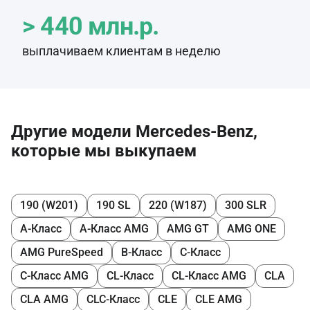
> 440 млн.р.
выплачиваем клиентам в неделю
Другие модели Mercedes-Benz,
которые мы выкупаем
190 (W201)
190 SL
220 (W187)
300 SLR
A-Класс
A-Класс AMG
AMG GT
AMG ONE
AMG PureSpeed
B-Класс
C-Класс
C-Класс AMG
CL-Класс
CL-Класс AMG
CLA
CLA AMG
CLC-Класс
CLE
CLE AMG