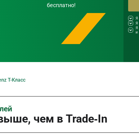
бесплатно!
Я
Я
Я
и
nz T-Класс
илей
ыше, чем в Trade‑In