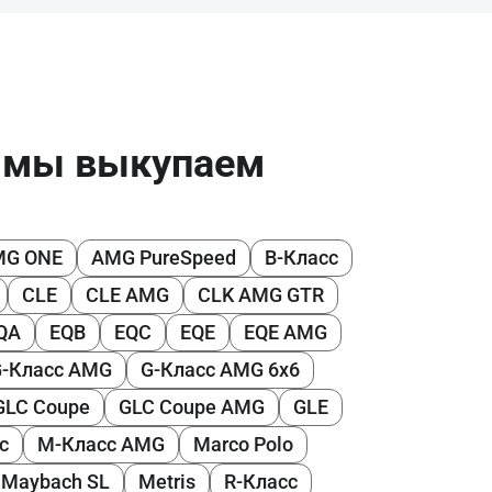
е мы выкупаем
MG ONE
AMG PureSpeed
B-Класс
CLE
CLE AMG
CLK AMG GTR
QA
EQB
EQC
EQE
EQE AMG
G-Класс AMG
G-Класс AMG 6x6
GLC Coupe
GLC Coupe AMG
GLE
с
M-Класс AMG
Marco Polo
Maybach SL
Metris
R-Класс