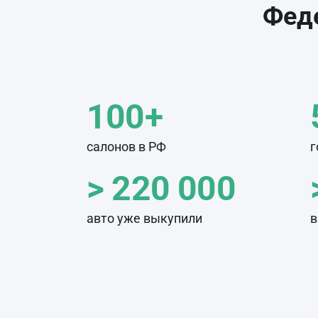
Феде
100+
салонов в РФ
г
> 220 000
авто уже выкупили
в