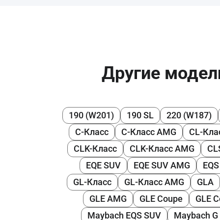
Другие модел
190 (W201)
190 SL
220 (W187)
C-Класс
C-Класс AMG
CL-Кла
CLK-Класс
CLK-Класс AMG
CL
EQE SUV
EQE SUV AMG
EQS
GL-Класс
GL-Класс AMG
GLA
GLE AMG
GLE Coupe
GLE 
Maybach EQS SUV
Maybach G 