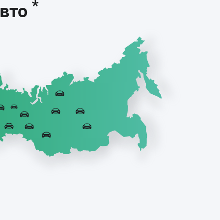
*
авто