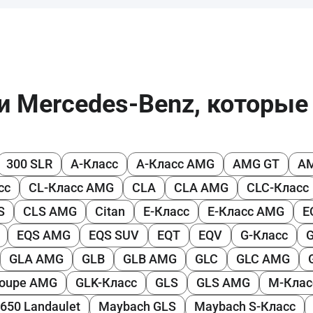
и Mercedes-Benz, которы
300 SLR
A-Класс
A-Класс AMG
AMG GT
A
сс
CL-Класс AMG
CLA
CLA AMG
CLC-Класс
S
CLS AMG
Citan
E-Класс
E-Класс AMG
E
EQS AMG
EQS SUV
EQT
EQV
G-Класс
GLA AMG
GLB
GLB AMG
GLC
GLC AMG
Coupe AMG
GLK-Класс
GLS
GLS AMG
M-Клас
650 Landaulet
Maybach GLS
Maybach S-Класс