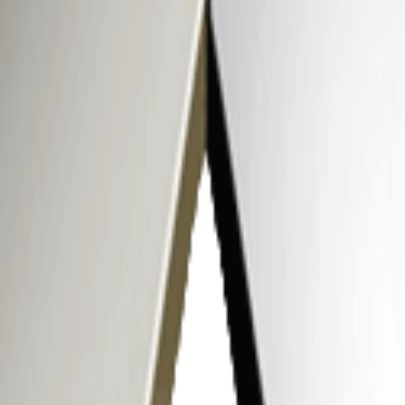
нную почту
е