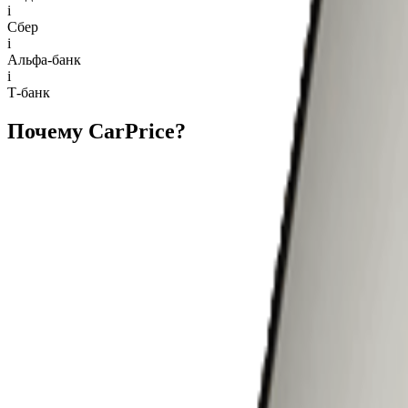
i
Сбер
i
Альфа-банк
i
Т-банк
Почему CarPrice?