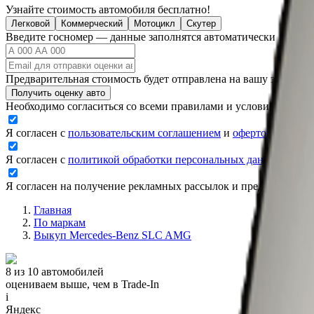
Узнайте стоимость автомобиля бесплатно!
Легковой
Коммерческий
Мотоцикл
Скутер
Введите госномер — данные заполнятся автоматически
Предварительная стоимость будет отправлена на вашу электро
Получить оценку авто
Необходимо согласиться со всеми правилами и условиями ниж
Я согласен с
пользовательским соглашением
и
офертой
Я согласен с
политикой обработки персональных данных
Я согласен на получение рекламных рассылок и предложений
Главная
По маркам
Выкуп Mercedes-Benz SLC AMG
8 из 10 автомобилей
оцениваем выше, чем в Trade‑In
i
Яндекс