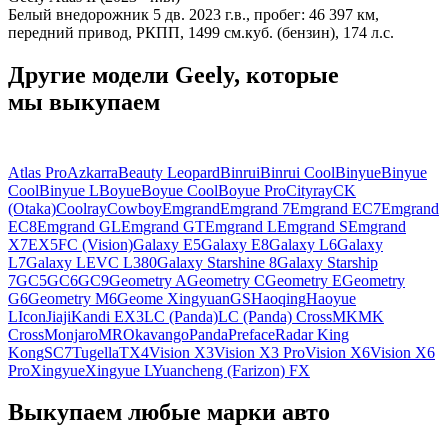
Белый внедорожник 5 дв. 2023 г.в., пробег: 46 397 км,
передний привод, РКПП, 1499 см.куб. (бензин), 174 л.с.
Другие модели Geely, которые
мы выкупаем
Atlas Pro
Azkarra
Beauty Leopard
Binrui
Binrui Cool
Binyue
Binyue
Cool
Binyue L
Boyue
Boyue Cool
Boyue Pro
Cityray
CK
(Otaka)
Coolray
Cowboy
Emgrand
Emgrand 7
Emgrand EC7
Emgrand
EC8
Emgrand GL
Emgrand GT
Emgrand L
Emgrand S
Emgrand
X7
EX5
FC (Vision)
Galaxy E5
Galaxy E8
Galaxy L6
Galaxy
L7
Galaxy LEVC L380
Galaxy Starshine 8
Galaxy Starship
7
GC5
GC6
GC9
Geometry A
Geometry C
Geometry E
Geometry
G6
Geometry M6
Geome Xingyuan
GS
Haoqing
Haoyue
L
Icon
Jiaji
Kandi EX3
LC (Panda)
LC (Panda) Cross
MK
MK
Cross
Monjaro
MR
Okavango
Panda
Preface
Radar King
Kong
SC7
Tugella
TX4
Vision X3
Vision X3 Pro
Vision X6
Vision X6
Pro
Xingyue
Xingyue L
Yuancheng (Farizon) FX
Выкупаем любые марки авто