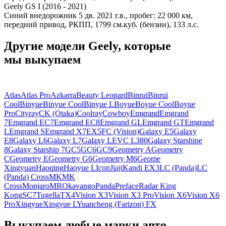
Geely GS I (2016 - 2021)
Синий внедорожник 5 дв. 2021 г.в., пробег: 22 000 км,
передний привод, РКПП, 1799 см.куб. (бензин), 133 л.с.
Другие модели Geely, которые
мы выкупаем
Atlas
Atlas Pro
Azkarra
Beauty Leopard
Binrui
Binrui
Cool
Binyue
Binyue Cool
Binyue L
Boyue
Boyue Cool
Boyue
Pro
Cityray
CK (Otaka)
Coolray
Cowboy
Emgrand
Emgrand
7
Emgrand EC7
Emgrand EC8
Emgrand GL
Emgrand GT
Emgrand
L
Emgrand S
Emgrand X7
EX5
FC (Vision)
Galaxy E5
Galaxy
E8
Galaxy L6
Galaxy L7
Galaxy LEVC L380
Galaxy Starshine
8
Galaxy Starship 7
GC5
GC6
GC9
Geometry A
Geometry
C
Geometry E
Geometry G6
Geometry M6
Geome
Xingyuan
Haoqing
Haoyue L
Icon
Jiaji
Kandi EX3
LC (Panda)
LC
(Panda) Cross
MK
MK
Cross
Monjaro
MR
Okavango
Panda
Preface
Radar King
Kong
SC7
Tugella
TX4
Vision X3
Vision X3 Pro
Vision X6
Vision X6
Pro
Xingyue
Xingyue L
Yuancheng (Farizon) FX
Выкупаем любые марки авто