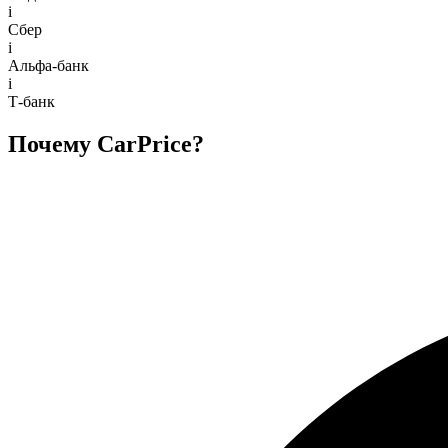
i
Сбер
i
Альфа-банк
i
Т-банк
Почему CarPrice?