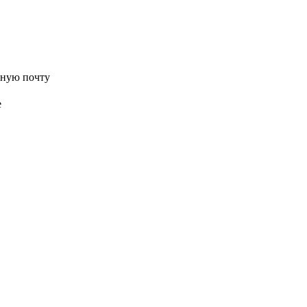
нную почту
е