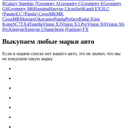
8
Galaxy Starship 7
Geometry A
Geometry C
Geometry E
Geometry
G6
Geometry M6
Haoqing
Haoyue L
Icon
Jiaji
Kandi EX3
LC
(Panda)
LC (Panda) Cross
MK
MK
Cross
MR
Monjaro
Okavango
Panda
Preface
Radar King
Kong
SC7
TX4
Tugella
Vision X3
Vision X3 Pro
Vision X6
Vision X6
Pro
Xingyue
Xingyue L
Yuancheng (Farizon) FX
Выкупаем любые марки авто
Если в нашем списке нет вашего авто, это не значит, что мы
не покупаем такую марку