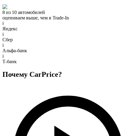
8 из 10 автомобилей
оцениваем выше, чем в Trade‑In
i
Яндекс
i
Сбер
i
Альфа-банк
i
Т-банк
Почему CarPrice?