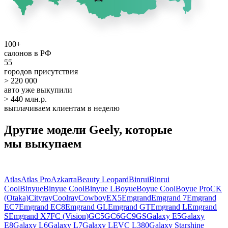
100+
салонов в РФ
55
городов присутствия
> 220 000
авто уже выкупили
> 440 млн.р.
выплачиваем клиентам в неделю
Другие модели Geely, которые
мы выкупаем
Atlas
Atlas Pro
Azkarra
Beauty Leopard
Binrui
Binrui
Cool
Binyue
Binyue Cool
Binyue L
Boyue
Boyue Cool
Boyue Pro
CK
(Otaka)
Cityray
Coolray
Cowboy
EX5
Emgrand
Emgrand 7
Emgrand
EC7
Emgrand EC8
Emgrand GL
Emgrand GT
Emgrand L
Emgrand
S
Emgrand X7
FC (Vision)
GC5
GC6
GC9
GS
Galaxy E5
Galaxy
E8
Galaxy L6
Galaxy L7
Galaxy LEVC L380
Galaxy Starshine