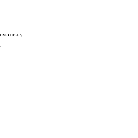
нную почту
е