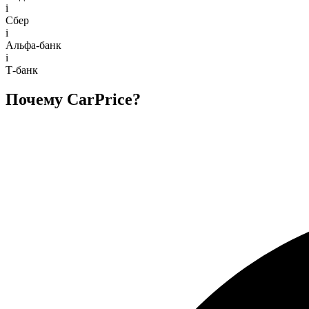
i
Сбер
i
Альфа-банк
i
Т-банк
Почему CarPrice?