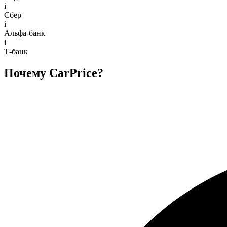
i
Сбер
i
Альфа-банк
i
Т-банк
Почему CarPrice?