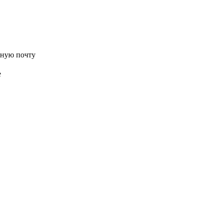
нную почту
е