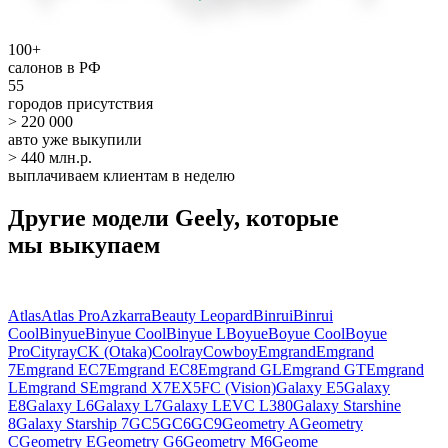
100+
салонов в РФ
55
городов присутствия
> 220 000
авто уже выкупили
> 440 млн.р.
выплачиваем клиентам в неделю
Другие модели Geely, которые
мы выкупаем
Atlas
Atlas Pro
Azkarra
Beauty Leopard
Binrui
Binrui
Cool
Binyue
Binyue Cool
Binyue L
Boyue
Boyue Cool
Boyue
Pro
Cityray
CK (Otaka)
Coolray
Cowboy
Emgrand
Emgrand
7
Emgrand EC7
Emgrand EC8
Emgrand GL
Emgrand GT
Emgrand
L
Emgrand S
Emgrand X7
EX5
FC (Vision)
Galaxy E5
Galaxy
E8
Galaxy L6
Galaxy L7
Galaxy LEVC L380
Galaxy Starshine
8
Galaxy Starship 7
GC5
GC6
GC9
Geometry A
Geometry
C
Geometry E
Geometry G6
Geometry M6
Geome