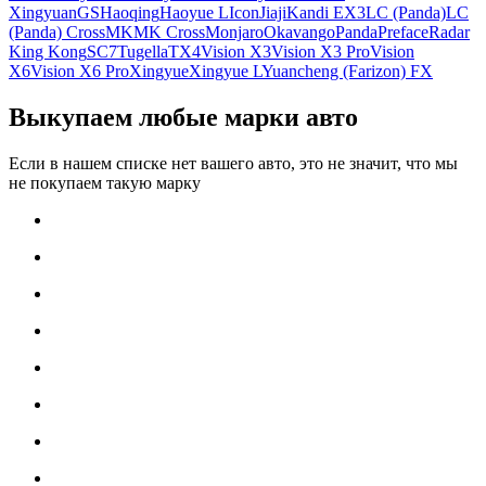
Xingyuan
GS
Haoqing
Haoyue L
Icon
Jiaji
Kandi EX3
LC (Panda)
LC
(Panda) Cross
MK
MK Cross
Monjaro
Okavango
Panda
Preface
Radar
King Kong
SC7
Tugella
TX4
Vision X3
Vision X3 Pro
Vision
X6
Vision X6 Pro
Xingyue
Xingyue L
Yuancheng (Farizon) FX
Выкупаем любые марки авто
Если в нашем списке нет вашего авто, это не значит, что мы
не покупаем такую марку