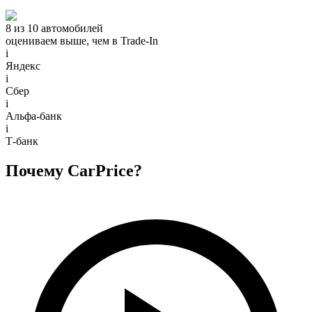
8 из 10 автомобилей
оцениваем выше, чем в Trade‑In
i
Яндекс
i
Сбер
i
Альфа-банк
i
Т-банк
Почему CarPrice?