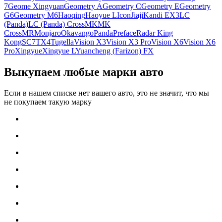
7
Geome Xingyuan
Geometry A
Geometry C
Geometry E
Geometry
G6
Geometry M6
Haoqing
Haoyue L
Icon
Jiaji
Kandi EX3
LC
(Panda)
LC (Panda) Cross
MK
MK
Cross
MR
Monjaro
Okavango
Panda
Preface
Radar King
Kong
SC7
TX4
Tugella
Vision X3
Vision X3 Pro
Vision X6
Vision X6
Pro
Xingyue
Xingyue L
Yuancheng (Farizon) FX
Выкупаем любые марки авто
Если в нашем списке нет вашего авто, это не значит, что мы
не покупаем такую марку