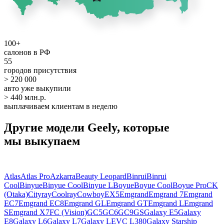
100+
салонов в РФ
55
городов присутствия
> 220 000
авто уже выкупили
> 440 млн.р.
выплачиваем клиентам в неделю
Другие модели Geely, которые
мы выкупаем
Atlas
Atlas Pro
Azkarra
Beauty Leopard
Binrui
Binrui
Cool
Binyue
Binyue Cool
Binyue L
Boyue
Boyue Cool
Boyue Pro
CK
(Otaka)
Cityray
Coolray
Cowboy
EX5
Emgrand
Emgrand 7
Emgrand
EC7
Emgrand EC8
Emgrand GL
Emgrand GT
Emgrand L
Emgrand
S
Emgrand X7
FC (Vision)
GC5
GC6
GC9
GS
Galaxy E5
Galaxy
E8
Galaxy L6
Galaxy L7
Galaxy LEVC L380
Galaxy Starship