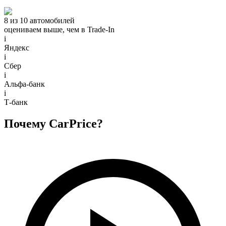
8 из 10 автомобилей
оцениваем выше, чем в Trade‑In
i
Яндекс
i
Сбер
i
Альфа-банк
i
Т-банк
Почему CarPrice?