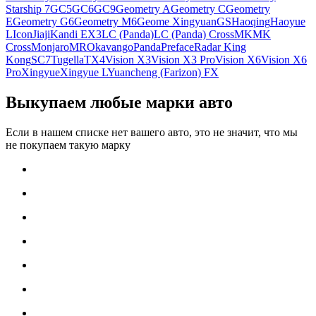
Starship 7
GC5
GC6
GC9
Geometry A
Geometry C
Geometry
E
Geometry G6
Geometry M6
Geome Xingyuan
GS
Haoqing
Haoyue
L
Icon
Jiaji
Kandi EX3
LC (Panda)
LC (Panda) Cross
MK
MK
Cross
Monjaro
MR
Okavango
Panda
Preface
Radar King
Kong
SC7
Tugella
TX4
Vision X3
Vision X3 Pro
Vision X6
Vision X6
Pro
Xingyue
Xingyue L
Yuancheng (Farizon) FX
Выкупаем любые марки авто
Если в нашем списке нет вашего авто, это не значит, что мы
не покупаем такую марку