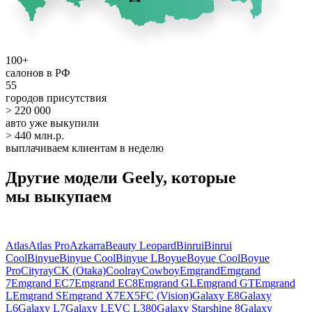
100+
салонов в РФ
55
городов присутствия
> 220 000
авто уже выкупили
> 440 млн.р.
выплачиваем клиентам в неделю
Другие модели Geely, которые
мы выкупаем
Atlas
Atlas Pro
Azkarra
Beauty Leopard
Binrui
Binrui
Cool
Binyue
Binyue Cool
Binyue L
Boyue
Boyue Cool
Boyue
Pro
Cityray
CK (Otaka)
Coolray
Cowboy
Emgrand
Emgrand
7
Emgrand EC7
Emgrand EC8
Emgrand GL
Emgrand GT
Emgrand
L
Emgrand S
Emgrand X7
EX5
FC (Vision)
Galaxy E8
Galaxy
L6
Galaxy L7
Galaxy LEVC L380
Galaxy Starshine 8
Galaxy