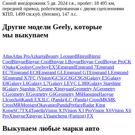
Синий внедорожник 5 дв. 2024 г.в., пробег: 18 495 км,
передний привод, роботизированная с двумя сцеплениями
КПП, 1499 см.куб. (бензин), 147 л.с.
Другие модели Geely, которые
мы выкупаем
Atlas
Atlas Pro
Azkarra
Beauty Leopard
Binrui
Binrui
Cool
Binyue
Binyue Cool
Binyue L
Boyue
Boyue Cool
Boyue Pro
CK
(Otaka)
Coolray
Cowboy
EX5
Emgrand
Emgrand 7
Emgrand
EC7
Emgrand EC8
Emgrand GL
Emgrand GT
Emgrand L
Emgrand
S
Emgrand X7
FC (Vision)
GC5
GC6
GC9
GS
Galaxy E5
Galaxy
E8
Galaxy L6
Galaxy L7
Galaxy LEVC L380
Galaxy Starshine
8
Galaxy Starship 7
Geome Xingyuan
Geometry A
Geometry
C
Geometry E
Geometry G6
Geometry M6
Haoqing
Haoyue
L
Icon
Jiaji
Kandi EX3
LC (Panda)
LC (Panda) Cross
MK
MK
Cross
MR
Monjaro
Okavango
Panda
Preface
Radar King
Kong
SC7
TX4
Tugella
Vision X3
Vision X3 Pro
Vision X6
Vision X6
Pro
Xingyue
Xingyue L
Yuancheng (Farizon) FX
Выкупаем любые марки авто