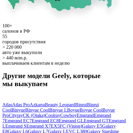
100+
салонов в РФ
55
городов присутствия
> 220 000
авто уже выкупили
> 440 млн.р.
выплачиваем клиентам в неделю
Другие модели Geely, которые
мы выкупаем
Atlas
Atlas Pro
Azkarra
Beauty Leopard
Binrui
Binrui
Cool
Binyue
Binyue Cool
Binyue L
Boyue
Boyue Cool
Boyue
Pro
Cityray
CK (Otaka)
Coolray
Cowboy
Emgrand
Emgrand
7
Emgrand EC7
Emgrand EC8
Emgrand GL
Emgrand GT
Emgrand
L
Emgrand S
Emgrand X7
EX5
FC (Vision)
Galaxy E5
Galaxy
E8
Galaxy L6
Galaxy L7
Galaxy LEVC L380
Galaxy Starshine