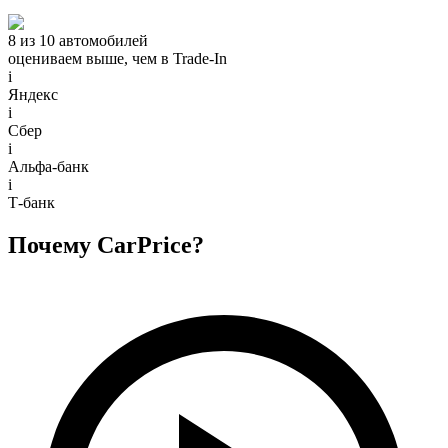
8 из 10 автомобилей
оцениваем выше, чем в Trade‑In
i
Яндекс
i
Сбер
i
Альфа-банк
i
Т-банк
Почему CarPrice?