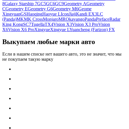
8
Galaxy Starship 7
GC5
GC6
GC9
Geometry A
Geometry
C
Geometry E
Geometry G6
Geometry M6
Geome
Xingyuan
GS
Haoqing
Haoyue L
Icon
Jiaji
Kandi EX3
LC
(Panda)
MK
MK Cross
Monjaro
MR
Okavango
Panda
Preface
Radar
King Kong
SC7
Tugella
TX4
Vision X3
Vision X3 Pro
Vision
X6
Vision X6 Pro
Xingyue
Xingyue L
Yuancheng (Farizon) FX
Выкупаем любые марки авто
Если в нашем списке нет вашего авто, это не значит, что мы
не покупаем такую марку