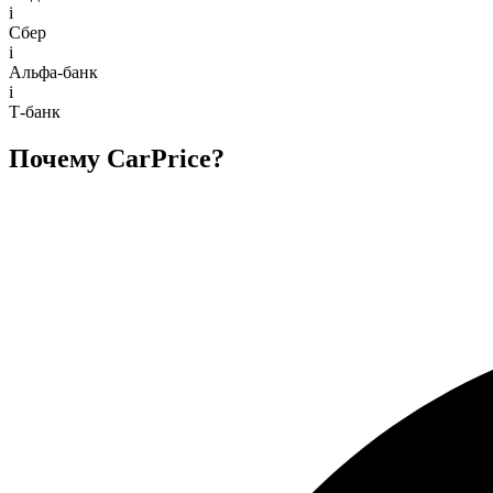
i
Сбер
i
Альфа-банк
i
Т-банк
Почему CarPrice?