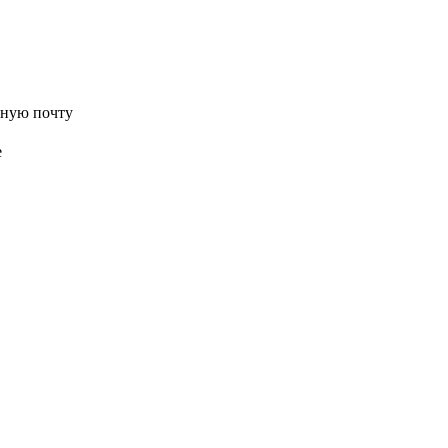
нную почту
е