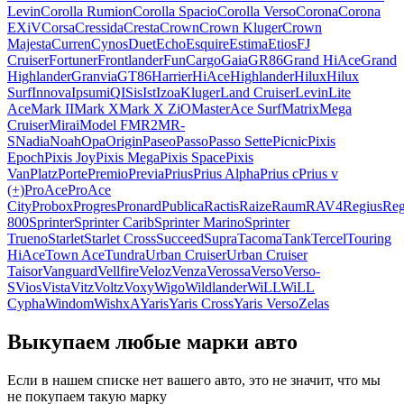
Levin
Corolla Rumion
Corolla Spacio
Corolla Verso
Corona
Corona
EXiV
Corsa
Cressida
Cresta
Crown
Crown Kluger
Crown
Majesta
Curren
Cynos
Duet
Echo
Esquire
Estima
Etios
FJ
Cruiser
Fortuner
Frontlander
FunCargo
Gaia
GR86
Grand HiAce
Grand
Highlander
Granvia
GT86
Harrier
HiAce
Highlander
Hilux
Hilux
Surf
Innova
Ipsum
iQ
ISis
Ist
Izoa
Kluger
Land Cruiser
Levin
Lite
Ace
Mark II
Mark X
Mark X ZiO
MasterAce Surf
Matrix
Mega
Cruiser
Mirai
Model F
MR2
MR-
S
Nadia
Noah
Opa
Origin
Paseo
Passo
Passo Sette
Picnic
Pixis
Epoch
Pixis Joy
Pixis Mega
Pixis Space
Pixis
Van
Platz
Porte
Premio
Previa
Prius
Prius Alpha
Prius c
Prius v
(+)
ProAce
ProAce
City
Probox
Progres
Pronard
Publica
Ractis
Raize
Raum
RAV4
Regius
Reg
800
Sprinter
Sprinter Carib
Sprinter Marino
Sprinter
Trueno
Starlet
Starlet Cross
Succeed
Supra
Tacoma
Tank
Tercel
Touring
HiAce
Town Ace
Tundra
Urban Cruiser
Urban Cruiser
Taisor
Vanguard
Vellfire
Veloz
Venza
Verossa
Verso
Verso-
S
Vios
Vista
Vitz
Voltz
Voxy
Wigo
Wildlander
WiLL
WiLL
Cypha
Windom
Wish
xA
Yaris
Yaris Cross
Yaris Verso
Zelas
Выкупаем любые марки авто
Если в нашем списке нет вашего авто, это не значит, что мы
не покупаем такую марку