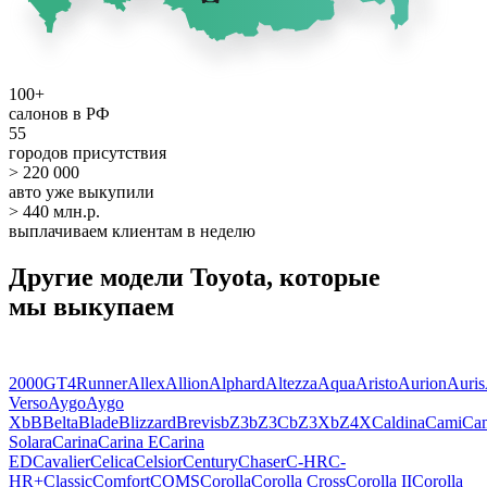
100+
салонов в РФ
55
городов присутствия
> 220 000
авто уже выкупили
> 440 млн.р.
выплачиваем клиентам в неделю
Другие модели Toyota, которые
мы выкупаем
2000GT
4Runner
Allex
Allion
Alphard
Altezza
Aqua
Aristo
Aurion
Auris
Verso
Aygo
Aygo
X
bB
Belta
Blade
Blizzard
Brevis
bZ3
bZ3C
bZ3X
bZ4X
Caldina
Cami
Ca
Solara
Carina
Carina E
Carina
ED
Cavalier
Celica
Celsior
Century
Chaser
C-HR
C-
HR+
Classic
Comfort
COMS
Corolla
Corolla Cross
Corolla II
Corolla