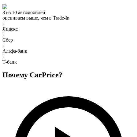
8 из 10 автомобилей
оцениваем выше, чем в Trade‑In
i
Яндекс
i
Сбер
i
Альфа-банк
i
Т-банк
Почему CarPrice?