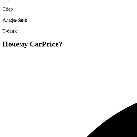
i
Сбер
i
Альфа-банк
i
Т-банк
Почему CarPrice?