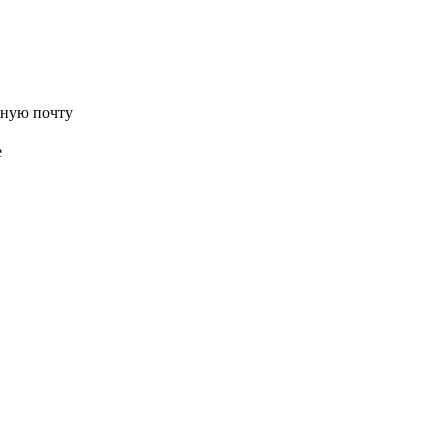
нную почту
е