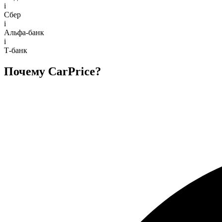
i
Сбер
i
Альфа-банк
i
Т-банк
Почему CarPrice?