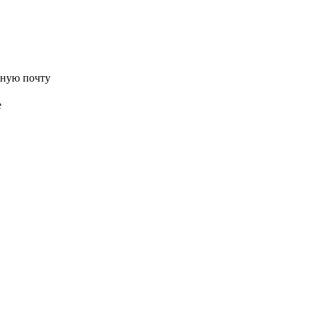
нную почту
е