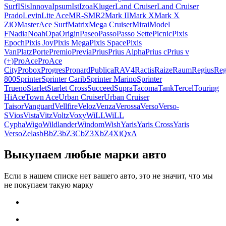
Surf
ISis
Innova
Ipsum
Ist
Izoa
Kluger
Land Cruiser
Land Cruiser
Prado
Levin
Lite Ace
MR-S
MR2
Mark II
Mark X
Mark X
ZiO
MasterAce Surf
Matrix
Mega Cruiser
Mirai
Model
F
Nadia
Noah
Opa
Origin
Paseo
Passo
Passo Sette
Picnic
Pixis
Epoch
Pixis Joy
Pixis Mega
Pixis Space
Pixis
Van
Platz
Porte
Premio
Previa
Prius
Prius Alpha
Prius c
Prius v
(+)
ProAce
ProAce
City
Probox
Progres
Pronard
Publica
RAV4
Ractis
Raize
Raum
Regius
Reg
800
Sprinter
Sprinter Carib
Sprinter Marino
Sprinter
Trueno
Starlet
Starlet Cross
Succeed
Supra
Tacoma
Tank
Tercel
Touring
HiAce
Town Ace
Urban Cruiser
Urban Cruiser
Taisor
Vanguard
Vellfire
Veloz
Venza
Verossa
Verso
Verso-
S
Vios
Vista
Vitz
Voltz
Voxy
WiLL
WiLL
Cypha
Wigo
Wildlander
Windom
Wish
Yaris
Yaris Cross
Yaris
Verso
Zelas
bB
bZ3
bZ3C
bZ3X
bZ4X
iQ
xA
Выкупаем любые марки авто
Если в нашем списке нет вашего авто, это не значит, что мы
не покупаем такую марку