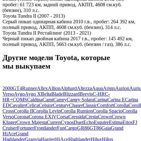
пробег: 61 723 км, задний привод, АКПП, 4608 см.куб.
(бензин), 310 л.с.
Toyota Tundra II (2007 - 2013)
Серый пикап одинарная кабина 2010 г.в., пробег: 264 392 км,
полный привод, АКПП, 4608 см.куб. (бензин), 314 л.с.
Toyota Tundra II Рестайлинг (2013 - 2021)
Черный пикап двойная кабина 2017 г.в., пробег: 145 492 км,
полный привод, АКПП, 5663 см.куб. (бензин / газ), 386 л.с.
Другие модели Toyota, которые
мы выкупаем
2000GT
4Runner
Allex
Allion
Alphard
Altezza
Aqua
Aristo
Aurion
Auris
Verso
Aygo
Aygo X
Belta
Blade
Blizzard
Brevis
C-HR
C-
HR+
COMS
Caldina
Cami
Camry
Camry Solara
Carina
Carina E
Carina
ED
Cavalier
Celica
Celsior
Century
Chaser
Classic
Comfort
Corolla
Corol
Cross
Corolla II
Corolla Levin
Corolla Rumion
Corolla Spacio
Corolla
Verso
Corona
Corona EXiV
Corsa
Cressida
Cresta
Crown
Crown
Kluger
Crown Majesta
Curren
Cynos
Duet
Echo
Esquire
Estima
Etios
FJ
Cruiser
Fortuner
Frontlander
FunCargo
GR86
GT86
Gaia
Grand
HiAce
Grand
Highlander
Granvia
Harrier
HiAce
Highlander
Hilux
Hilux