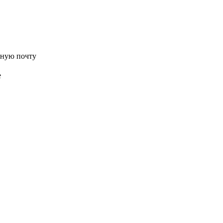
нную почту
е