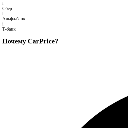
i
Сбер
i
Альфа-банк
i
Т-банк
Почему CarPrice?