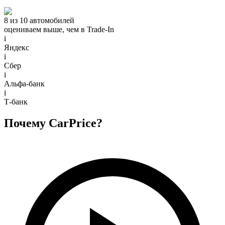
8 из 10 автомобилей
оцениваем выше, чем в Trade‑In
i
Яндекс
i
Сбер
i
Альфа-банк
i
Т-банк
Почему CarPrice?