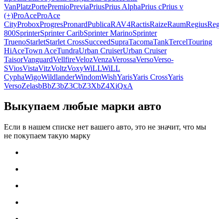
Van
Platz
Porte
Premio
Previa
Prius
Prius Alpha
Prius c
Prius v
(+)
ProAce
ProAce
City
Probox
Progres
Pronard
Publica
RAV4
Ractis
Raize
Raum
Regius
Reg
800
Sprinter
Sprinter Carib
Sprinter Marino
Sprinter
Trueno
Starlet
Starlet Cross
Succeed
Supra
Tacoma
Tank
Tercel
Touring
HiAce
Town Ace
Tundra
Urban Cruiser
Urban Cruiser
Taisor
Vanguard
Vellfire
Veloz
Venza
Verossa
Verso
Verso-
S
Vios
Vista
Vitz
Voltz
Voxy
WiLL
WiLL
Cypha
Wigo
Wildlander
Windom
Wish
Yaris
Yaris Cross
Yaris
Verso
Zelas
bB
bZ3
bZ3C
bZ3X
bZ4X
iQ
xA
Выкупаем любые марки авто
Если в нашем списке нет вашего авто, это не значит, что мы
не покупаем такую марку