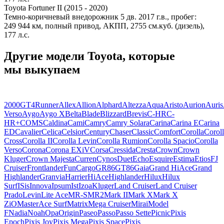
Toyota Fortuner II (2015 - 2020)
Темно-коричневый внедорожник 5 дв. 2017 г.в., пробег:
249 944 км, полный привод, АКПП, 2755 см.куб. (дизель),
177 л.с.
Другие модели Toyota, которые
мы выкупаем
2000GT
4Runner
Allex
Allion
Alphard
Altezza
Aqua
Aristo
Aurion
Auris
Verso
Aygo
Aygo X
Belta
Blade
Blizzard
Brevis
C-HR
C-
HR+
COMS
Caldina
Cami
Camry
Camry Solara
Carina
Carina E
Carina
ED
Cavalier
Celica
Celsior
Century
Chaser
Classic
Comfort
Corolla
Corol
Cross
Corolla II
Corolla Levin
Corolla Rumion
Corolla Spacio
Corolla
Verso
Corona
Corona EXiV
Corsa
Cressida
Cresta
Crown
Crown
Kluger
Crown Majesta
Curren
Cynos
Duet
Echo
Esquire
Estima
Etios
FJ
Cruiser
Frontlander
FunCargo
GR86
GT86
Gaia
Grand HiAce
Grand
Highlander
Granvia
Harrier
HiAce
Highlander
Hilux
Hilux
Surf
ISis
Innova
Ipsum
Ist
Izoa
Kluger
Land Cruiser
Land Cruiser
Prado
Levin
Lite Ace
MR-S
MR2
Mark II
Mark X
Mark X
ZiO
MasterAce Surf
Matrix
Mega Cruiser
Mirai
Model
F
Nadia
Noah
Opa
Origin
Paseo
Passo
Passo Sette
Picnic
Pixis
Epoch
Pixis Joy
Pixis Mega
Pixis Space
Pixis