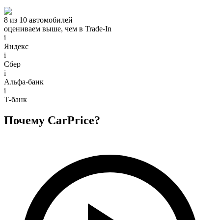
8 из 10 автомобилей
оцениваем выше, чем в Trade‑In
i
Яндекс
i
Сбер
i
Альфа-банк
i
Т-банк
Почему CarPrice?