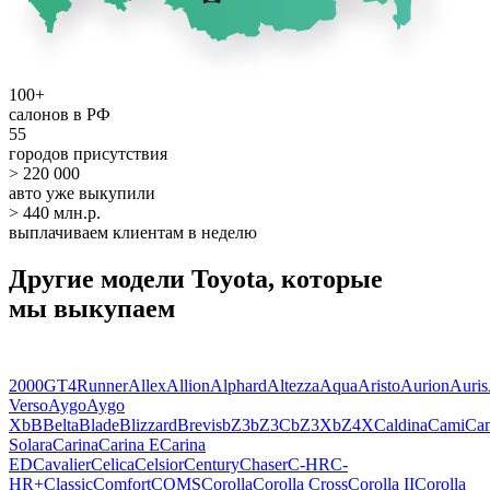
100+
салонов в РФ
55
городов присутствия
> 220 000
авто уже выкупили
> 440 млн.р.
выплачиваем клиентам в неделю
Другие модели Toyota, которые
мы выкупаем
2000GT
4Runner
Allex
Allion
Alphard
Altezza
Aqua
Aristo
Aurion
Auris
Verso
Aygo
Aygo
X
bB
Belta
Blade
Blizzard
Brevis
bZ3
bZ3C
bZ3X
bZ4X
Caldina
Cami
Ca
Solara
Carina
Carina E
Carina
ED
Cavalier
Celica
Celsior
Century
Chaser
C-HR
C-
HR+
Classic
Comfort
COMS
Corolla
Corolla Cross
Corolla II
Corolla