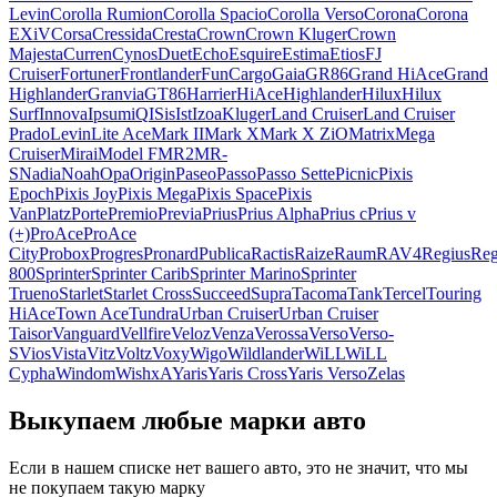
Levin
Corolla Rumion
Corolla Spacio
Corolla Verso
Corona
Corona
EXiV
Corsa
Cressida
Cresta
Crown
Crown Kluger
Crown
Majesta
Curren
Cynos
Duet
Echo
Esquire
Estima
Etios
FJ
Cruiser
Fortuner
Frontlander
FunCargo
Gaia
GR86
Grand HiAce
Grand
Highlander
Granvia
GT86
Harrier
HiAce
Highlander
Hilux
Hilux
Surf
Innova
Ipsum
iQ
ISis
Ist
Izoa
Kluger
Land Cruiser
Land Cruiser
Prado
Levin
Lite Ace
Mark II
Mark X
Mark X ZiO
Matrix
Mega
Cruiser
Mirai
Model F
MR2
MR-
S
Nadia
Noah
Opa
Origin
Paseo
Passo
Passo Sette
Picnic
Pixis
Epoch
Pixis Joy
Pixis Mega
Pixis Space
Pixis
Van
Platz
Porte
Premio
Previa
Prius
Prius Alpha
Prius c
Prius v
(+)
ProAce
ProAce
City
Probox
Progres
Pronard
Publica
Ractis
Raize
Raum
RAV4
Regius
Reg
800
Sprinter
Sprinter Carib
Sprinter Marino
Sprinter
Trueno
Starlet
Starlet Cross
Succeed
Supra
Tacoma
Tank
Tercel
Touring
HiAce
Town Ace
Tundra
Urban Cruiser
Urban Cruiser
Taisor
Vanguard
Vellfire
Veloz
Venza
Verossa
Verso
Verso-
S
Vios
Vista
Vitz
Voltz
Voxy
Wigo
Wildlander
WiLL
WiLL
Cypha
Windom
Wish
xA
Yaris
Yaris Cross
Yaris Verso
Zelas
Выкупаем любые марки авто
Если в нашем списке нет вашего авто, это не значит, что мы
не покупаем такую марку