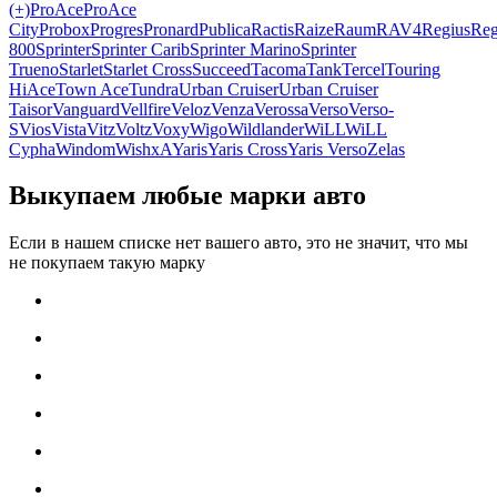
(+)
ProAce
ProAce
City
Probox
Progres
Pronard
Publica
Ractis
Raize
Raum
RAV4
Regius
Reg
800
Sprinter
Sprinter Carib
Sprinter Marino
Sprinter
Trueno
Starlet
Starlet Cross
Succeed
Tacoma
Tank
Tercel
Touring
HiAce
Town Ace
Tundra
Urban Cruiser
Urban Cruiser
Taisor
Vanguard
Vellfire
Veloz
Venza
Verossa
Verso
Verso-
S
Vios
Vista
Vitz
Voltz
Voxy
Wigo
Wildlander
WiLL
WiLL
Cypha
Windom
Wish
xA
Yaris
Yaris Cross
Yaris Verso
Zelas
Выкупаем любые марки авто
Если в нашем списке нет вашего авто, это не значит, что мы
не покупаем такую марку