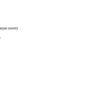
нную почту
е