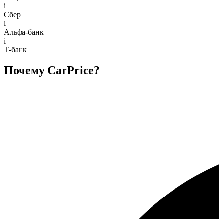
i
Сбер
i
Альфа-банк
i
Т-банк
Почему CarPrice?