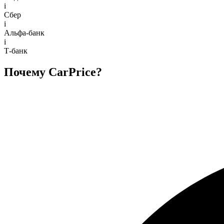
i
Сбер
i
Альфа-банк
i
Т-банк
Почему CarPrice?