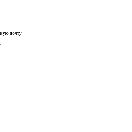
нную почту
е