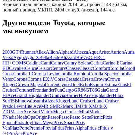
Черный пикап двойная кабина 2014 г.в., пробег: 143 363 км,
полный привод, МКПП, 2494 см.куб. (дизель), 144 л.с.
Другие модели Toyota, которые
мы выкупаем
2000GT
4Runner
Allex
Allion
Alphard
Altezza
Aqua
Aristo
Aurion
Auris
Verso
Aygo
Aygo X
Belta
Blade
Blizzard
Brevis
C-HR
C-
HR+
COMS
Caldina
Cami
Camry
Camry Solara
Carina
Carina E
Carina
ED
Cavalier
Celica
Celsior
Century
Chaser
Classic
Comfort
Corolla
Corol
Cross
Corolla II
Corolla Levin
Corolla Rumion
Corolla Spacio
Corolla
Verso
Corona
Corona EXiV
Corsa
Cressida
Cresta
Crown
Crown
Kluger
Crown Majesta
Curren
Cynos
Duet
Echo
Esquire
Estima
Etios
FJ
Cruiser
Fortuner
Frontlander
FunCargo
GR86
GT86
Gaia
Grand
HiAce
Grand Highlander
Granvia
Harrier
HiAce
Highlander
Hilux
Surf
ISis
Innova
Ipsum
Ist
Izoa
Kluger
Land Cruiser
Land Cruiser
Prado
Levin
Lite Ace
MR-S
MR2
Mark II
Mark X
Mark X
ZiO
MasterAce Surf
Matrix
Mega Cruiser
Mirai
Model
F
Nadia
Noah
Opa
Origin
Paseo
Passo
Passo Sette
Picnic
Pixis
Epoch
Pixis Joy
Pixis Mega
Pixis Space
Pixis
Van
Platz
Porte
Premio
Previa
Prius
Prius Alpha
Prius c
Prius v
(+)
ProAce
ProAce