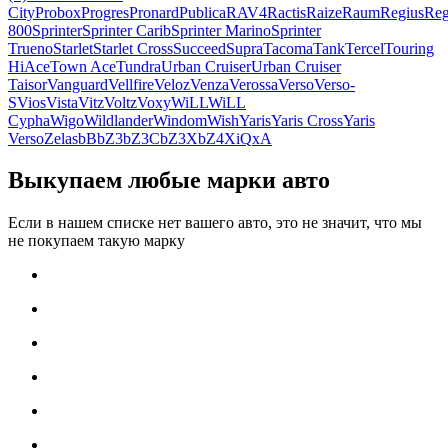
City
Probox
Progres
Pronard
Publica
RAV4
Ractis
Raize
Raum
Regius
Reg
800
Sprinter
Sprinter Carib
Sprinter Marino
Sprinter
Trueno
Starlet
Starlet Cross
Succeed
Supra
Tacoma
Tank
Tercel
Touring
HiAce
Town Ace
Tundra
Urban Cruiser
Urban Cruiser
Taisor
Vanguard
Vellfire
Veloz
Venza
Verossa
Verso
Verso-
S
Vios
Vista
Vitz
Voltz
Voxy
WiLL
WiLL
Cypha
Wigo
Wildlander
Windom
Wish
Yaris
Yaris Cross
Yaris
Verso
Zelas
bB
bZ3
bZ3C
bZ3X
bZ4X
iQ
xA
Выкупаем любые марки авто
Если в нашем списке нет вашего авто, это не значит, что мы
не покупаем такую марку