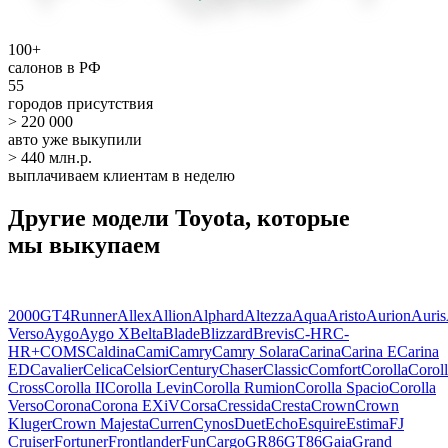
100+
салонов в РФ
55
городов присутствия
> 220 000
авто уже выкупили
> 440 млн.р.
выплачиваем клиентам в неделю
Другие модели Toyota, которые
мы выкупаем
2000GT
4Runner
Allex
Allion
Alphard
Altezza
Aqua
Aristo
Aurion
Auris
Verso
Aygo
Aygo X
Belta
Blade
Blizzard
Brevis
C-HR
C-
HR+
COMS
Caldina
Cami
Camry
Camry Solara
Carina
Carina E
Carina
ED
Cavalier
Celica
Celsior
Century
Chaser
Classic
Comfort
Corolla
Corol
Cross
Corolla II
Corolla Levin
Corolla Rumion
Corolla Spacio
Corolla
Verso
Corona
Corona EXiV
Corsa
Cressida
Cresta
Crown
Crown
Kluger
Crown Majesta
Curren
Cynos
Duet
Echo
Esquire
Estima
FJ
Cruiser
Fortuner
Frontlander
FunCargo
GR86
GT86
Gaia
Grand