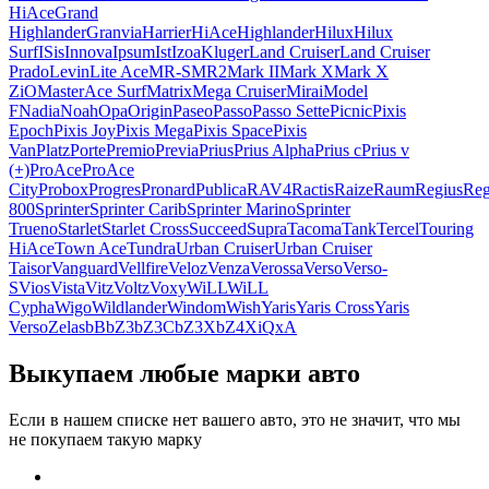
HiAce
Grand
Highlander
Granvia
Harrier
HiAce
Highlander
Hilux
Hilux
Surf
ISis
Innova
Ipsum
Ist
Izoa
Kluger
Land Cruiser
Land Cruiser
Prado
Levin
Lite Ace
MR-S
MR2
Mark II
Mark X
Mark X
ZiO
MasterAce Surf
Matrix
Mega Cruiser
Mirai
Model
F
Nadia
Noah
Opa
Origin
Paseo
Passo
Passo Sette
Picnic
Pixis
Epoch
Pixis Joy
Pixis Mega
Pixis Space
Pixis
Van
Platz
Porte
Premio
Previa
Prius
Prius Alpha
Prius c
Prius v
(+)
ProAce
ProAce
City
Probox
Progres
Pronard
Publica
RAV4
Ractis
Raize
Raum
Regius
Reg
800
Sprinter
Sprinter Carib
Sprinter Marino
Sprinter
Trueno
Starlet
Starlet Cross
Succeed
Supra
Tacoma
Tank
Tercel
Touring
HiAce
Town Ace
Tundra
Urban Cruiser
Urban Cruiser
Taisor
Vanguard
Vellfire
Veloz
Venza
Verossa
Verso
Verso-
S
Vios
Vista
Vitz
Voltz
Voxy
WiLL
WiLL
Cypha
Wigo
Wildlander
Windom
Wish
Yaris
Yaris Cross
Yaris
Verso
Zelas
bB
bZ3
bZ3C
bZ3X
bZ4X
iQ
xA
Выкупаем любые марки авто
Если в нашем списке нет вашего авто, это не значит, что мы
не покупаем такую марку