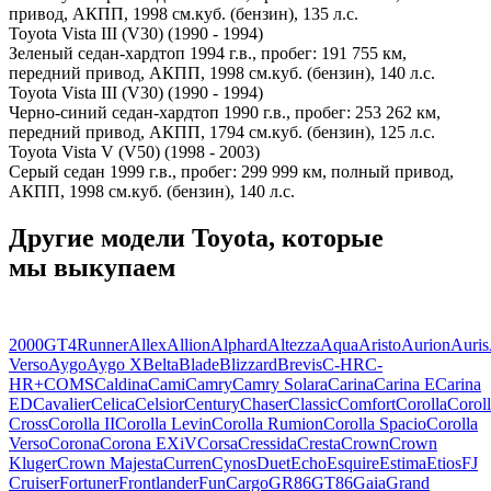
привод, АКПП, 1998 см.куб. (бензин), 135 л.с.
Toyota Vista III (V30) (1990 - 1994)
Зеленый седан-хардтоп 1994 г.в., пробег: 191 755 км,
передний привод, АКПП, 1998 см.куб. (бензин), 140 л.с.
Toyota Vista III (V30) (1990 - 1994)
Черно-синий седан-хардтоп 1990 г.в., пробег: 253 262 км,
передний привод, АКПП, 1794 см.куб. (бензин), 125 л.с.
Toyota Vista V (V50) (1998 - 2003)
Серый седан 1999 г.в., пробег: 299 999 км, полный привод,
АКПП, 1998 см.куб. (бензин), 140 л.с.
Другие модели Toyota, которые
мы выкупаем
2000GT
4Runner
Allex
Allion
Alphard
Altezza
Aqua
Aristo
Aurion
Auris
Verso
Aygo
Aygo X
Belta
Blade
Blizzard
Brevis
C-HR
C-
HR+
COMS
Caldina
Cami
Camry
Camry Solara
Carina
Carina E
Carina
ED
Cavalier
Celica
Celsior
Century
Chaser
Classic
Comfort
Corolla
Corol
Cross
Corolla II
Corolla Levin
Corolla Rumion
Corolla Spacio
Corolla
Verso
Corona
Corona EXiV
Corsa
Cressida
Cresta
Crown
Crown
Kluger
Crown Majesta
Curren
Cynos
Duet
Echo
Esquire
Estima
Etios
FJ
Cruiser
Fortuner
Frontlander
FunCargo
GR86
GT86
Gaia
Grand