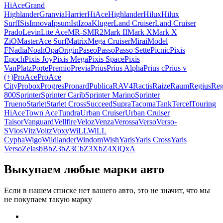
HiAce
Grand
Highlander
Granvia
Harrier
HiAce
Highlander
Hilux
Hilux
Surf
ISis
Innova
Ipsum
Ist
Izoa
Kluger
Land Cruiser
Land Cruiser
Prado
Levin
Lite Ace
MR-S
MR2
Mark II
Mark X
Mark X
ZiO
MasterAce Surf
Matrix
Mega Cruiser
Mirai
Model
F
Nadia
Noah
Opa
Origin
Paseo
Passo
Passo Sette
Picnic
Pixis
Epoch
Pixis Joy
Pixis Mega
Pixis Space
Pixis
Van
Platz
Porte
Premio
Previa
Prius
Prius Alpha
Prius c
Prius v
(+)
ProAce
ProAce
City
Probox
Progres
Pronard
Publica
RAV4
Ractis
Raize
Raum
Regius
Reg
800
Sprinter
Sprinter Carib
Sprinter Marino
Sprinter
Trueno
Starlet
Starlet Cross
Succeed
Supra
Tacoma
Tank
Tercel
Touring
HiAce
Town Ace
Tundra
Urban Cruiser
Urban Cruiser
Taisor
Vanguard
Vellfire
Veloz
Venza
Verossa
Verso
Verso-
S
Vios
Vitz
Voltz
Voxy
WiLL
WiLL
Cypha
Wigo
Wildlander
Windom
Wish
Yaris
Yaris Cross
Yaris
Verso
Zelas
bB
bZ3
bZ3C
bZ3X
bZ4X
iQ
xA
Выкупаем любые марки авто
Если в нашем списке нет вашего авто, это не значит, что мы
не покупаем такую марку